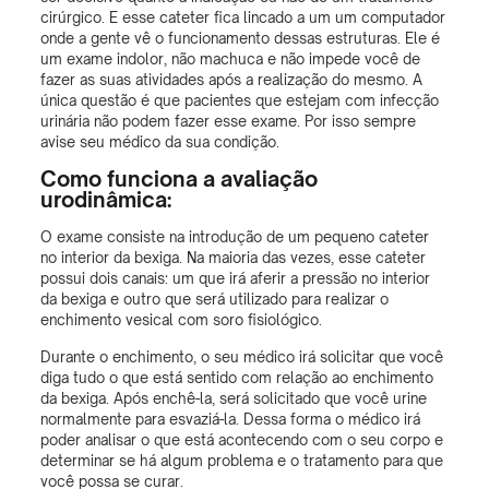
cirúrgico. E esse cateter fica lincado a um um computador
onde a gente vê o funcionamento dessas estruturas. Ele é
um exame indolor, não machuca e não impede você de
fazer as suas atividades após a realização do mesmo. A
única questão é que pacientes que estejam com infecção
urinária não podem fazer esse exame. Por isso sempre
avise seu médico da sua condição.
Como funciona a avaliação
urodinâmica:
O exame consiste na introdução de um pequeno cateter
no interior da bexiga. Na maioria das vezes, esse cateter
possui dois canais: um que irá aferir a pressão no interior
da bexiga e outro que será utilizado para realizar o
enchimento vesical com soro fisiológico.
Durante o enchimento, o seu médico irá solicitar que você
diga tudo o que está sentido com relação ao enchimento
da bexiga. Após enchê-la, será solicitado que você urine
normalmente para esvaziá-la. Dessa forma o médico irá
poder analisar o que está acontecendo com o seu corpo e
determinar se há algum problema e o tratamento para que
você possa se curar.