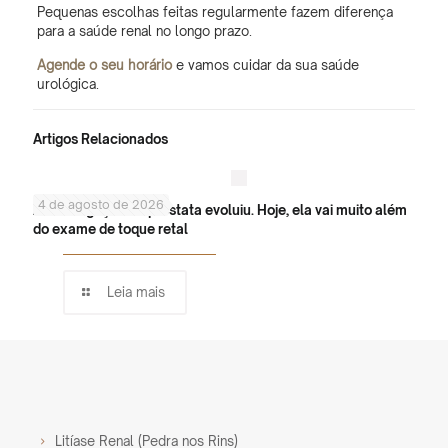
Pequenas escolhas feitas regularmente fazem diferença
para a saúde renal no longo prazo.
Agende o seu horário
e vamos cuidar da sua saúde
urológica.
Artigos Relacionados
4 de agosto de 2026
A investigação da próstata evoluiu. Hoje, ela vai muito além
do exame de toque retal
Leia mais
Litíase Renal (Pedra nos Rins)