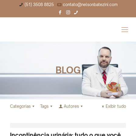
(51) 3508 8825
contato@nelsonbatezini.com
BLOG
Categorias
Tags
Autores
Exibir tudo
Incontinência urinária: tudo o que você