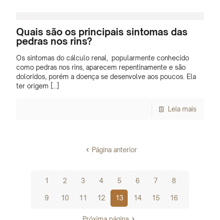
Quais são os principais sintomas das
pedras nos rins?
Os sintomas do cálculo renal, popularmente conhecido
como pedras nos rins, aparecem repentinamente e são
doloridos, porém a doença se desenvolve aos poucos. Ela
ter origem
[…]
Leia mais
Página anterior
1
2
3
4
5
6
7
8
9
10
11
12
13
14
15
16
Próxima página