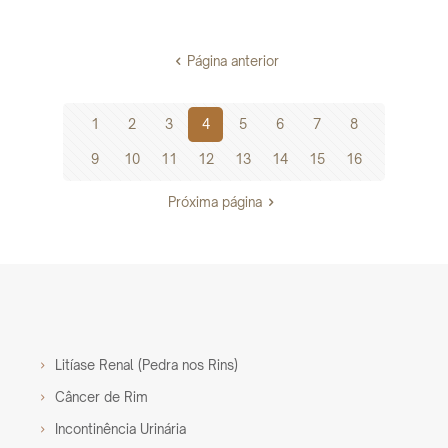
Página anterior
1
2
3
4
5
6
7
8
9
10
11
12
13
14
15
16
Próxima página
Litíase Renal (Pedra nos Rins)
Câncer de Rim
Incontinência Urinária