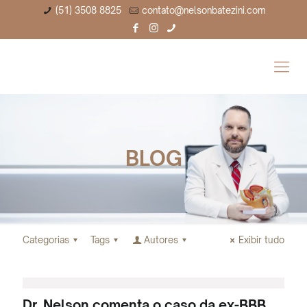
(51) 3508 8825
contato@nelsonbatezini.com
BLOG
Categorias
Tags
Autores
Exibir tudo
Dr. Nelson comenta o caso da ex-BBB