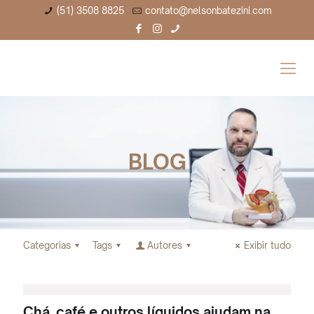
(51) 3508 8825
contato@nelsonbatezini.com
BLOG
Categorias
Tags
Autores
Exibir tudo
Chá, café e outros líquidos ajudam na