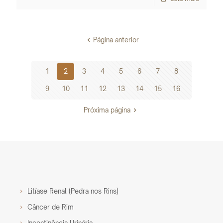
Página anterior
1
2
3
4
5
6
7
8
9
10
11
12
13
14
15
16
Próxima página
Litíase Renal (Pedra nos Rins)
Câncer de Rim